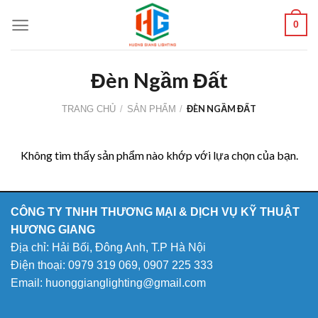
Skip
0
to
content
Đèn Ngầm Đất
ĐÈN NGẦM ĐẤT
TRANG CHỦ
/
SẢN PHẨM
/
Không tìm thấy sản phẩm nào khớp với lựa chọn của bạn.
CÔNG TY TNHH THƯƠNG MẠI & DỊCH VỤ KỸ THUẬT
HƯƠNG GIANG
Địa chỉ: Hải Bối, Đông Anh, T.P Hà Nội
Điện thoại:
0979 319 069
,
0907 225 333
Email: huonggianglighting@gmail.com