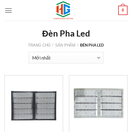
Skip
0
to
content
Đèn Pha Led
ĐÈN PHA LED
TRANG CHỦ
/
SẢN PHẨM
/