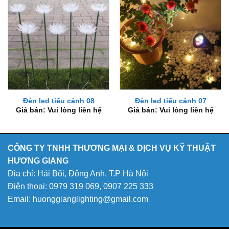
Đèn led tiểu cảnh 08
Đèn led tiểu cảnh 07
Giá bán: Vui lòng liên hệ
Giá bán: Vui lòng liên hệ
CÔNG TY TNHH THƯƠNG MẠI & DỊCH VỤ KỸ THUẬT
HƯƠNG GIANG
Địa chỉ: Hải Bối, Đông Anh, T.P Hà Nội
Điện thoại:
0979 319 069
,
0907 225 333
Email: huonggianglighting@gmail.com