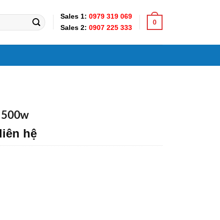
Sales 1:
0979 319 069
0
Sales 2:
0907 225 333
d 500w
liên hệ