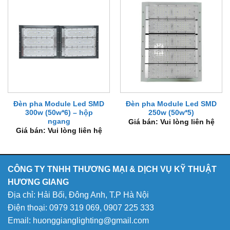
Đèn pha Module Led SMD
Đèn pha Module Led SMD
300w (50w*6) – hộp
250w (50w*5)
ngang
Giá bán: Vui lòng liên hệ
Giá bán: Vui lòng liên hệ
CÔNG TY TNHH THƯƠNG MẠI & DỊCH VỤ KỸ THUẬT
HƯƠNG GIANG
Địa chỉ: Hải Bối, Đông Anh, T.P Hà Nội
Điện thoại:
0979 319 069
,
0907 225 333
Email: huonggianglighting@gmail.com