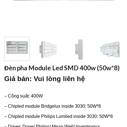
Đèn pha Module Led SMD 400w (50w*8)
Giá bán: Vui lòng liên hệ
– Công suất: 400W
– Chipled module Bridgelux inside 3030: 50W*8
– Chipled module Philips Lumiled inside 3030: 50W*8
– Driver: Done/ Philips/ Mean Well/ Inventronics