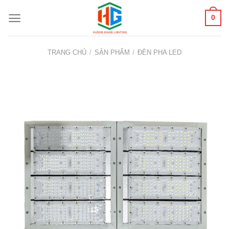
Skip
0
to
content
TRANG CHỦ
/
SẢN PHẨM
/
ĐÈN PHA LED